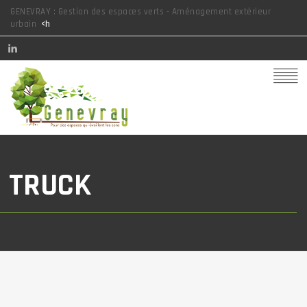
GENEVRAY : Gestion des espaces verts - Aménagement extérieur
urbain
<h
TRUCK