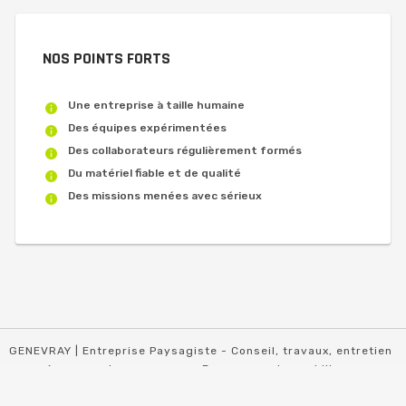
NOS POINTS FORTS
Une entreprise à taille humaine
Des équipes expérimentées
Des collaborateurs régulièrement formés
Du matériel fiable et de qualité
Des missions menées avec sérieux
GENEVRAY | Entreprise Paysagiste - Conseil, travaux, entretien
en aménagements paysagers - Espaces verts, mobilier,
clôture, génie végétal
© 2020 - Tous droits réservés | Site réalisé et géré par