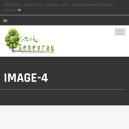
GENEVRAY : Gestion des espaces verts - Aménagement extérieur
urbain
<h
IMAGE-4