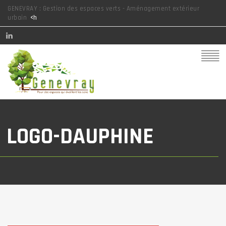
GENEVRAY : Gestion des espaces verts - Aménagement extérieur
urbain
<h
LOGO-DAUPHINE